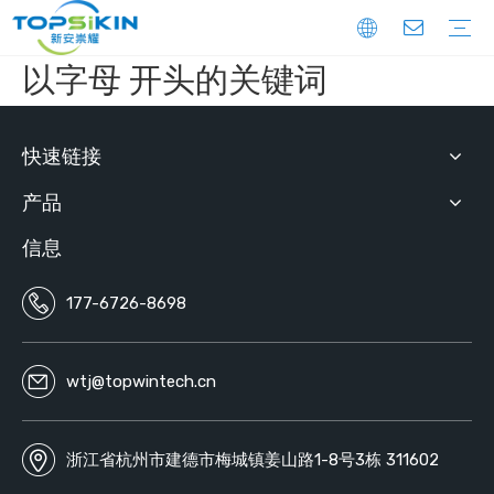
以字母 开头的关键词
生活家居
座椅
医疗卫生
工程装饰
户外游艇船舶
运动用品
箱包手袋
电子包装
婴童用品
快速链接
产品
信息
177-6726-8698
wtj@topwintech.cn
浙江省杭州市建德市梅城镇姜山路1-8号3栋 311602