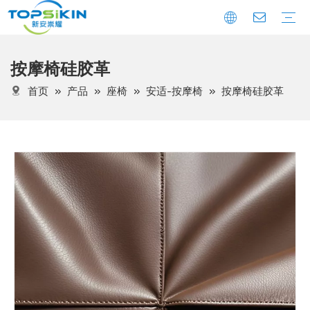
按摩椅硅胶革
生活家居
座椅
医疗卫生
工程装饰
户外游艇船舶
运动用品
箱包手袋
电子包装
婴童用品
首页
»
产品
»
座椅
»
安适-按摩椅
»
按摩椅硅胶革